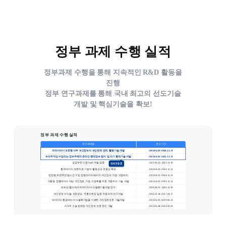
정부 과제 수행 실적
정부과제 수행을 통해 지속적인 R&D 활동을
진행
정부 연구과제를 통해 국내 최고의 선도기술
개발 및 핵심기술을 확보!
정부 과제 수행 실적
연구과제명
연구기간
프라이버시 보존형 내부 보안정보의 보안관제 연계, 활용기술 개발
2024.06.01~2026.12.31
브라우저상 수집되는 정보주체의 온라인 행태정보 탐지 및 자기 통제기술 개발
2022.04.01~2025.12.31
공공부문 이용 SaaS 개발 검증
2022.06.23~2023.11.30
통계데이터 재현자료 기법의 활용성과 유용성 확보
2022.04.01~2024.12.31
반정형 트랜잭션 실시간 수집 정형데이터에서의 개인정보 가명, 익명처리
2022.04.01~2024.12.31
대용량 정형데이터 대상 개인정보 가명, 익명화를 위한 자동처리 기술 개발
2021.04.01~2024.12.31
2020년 헬스케어 빅데이터 비식별화기술개발 연구
2020.04.01~2020.11.30
개인정보 비식별 자료생성, 유통의현장 실증 적용과제 연구개발
2016.10.18~2017.04.17
빅데이터 환경에서 비식별화기법을 이용한 개인정보보호 기술개발
2015.06.01~2019.05.31
스마트 소셜 컴퓨팅 개인정보 보호 엔진 개발
2012.06.04~2014.05.31